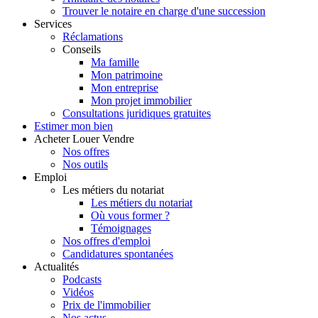
Trouver le notaire en charge d'une succession
Services
Réclamations
Conseils
Ma famille
Mon patrimoine
Mon entreprise
Mon projet immobilier
Consultations juridiques gratuites
Estimer
mon bien
Acheter
Louer
Vendre
Nos offres
Nos outils
Emploi
Les métiers du notariat
Les métiers du notariat
Où vous former ?
Témoignages
Nos offres d'emploi
Candidatures spontanées
Actualités
Podcasts
Vidéos
Prix de l'immobilier
Nos actus