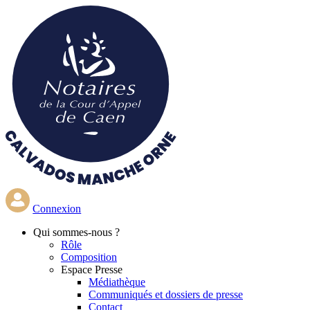
Aller
au
contenu
principal
Connexion
Qui
sommes-nous ?
Rôle
Composition
Espace Presse
Médiathèque
Communiqués et dossiers de presse
Contact