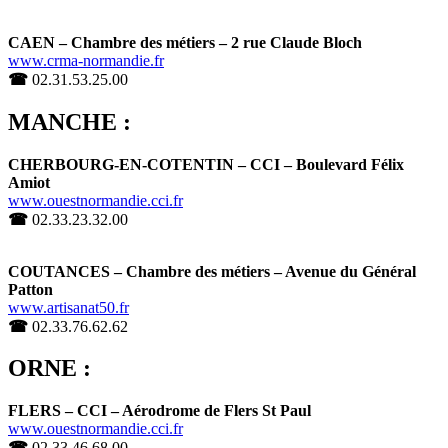
CAEN – Chambre des métiers – 2 rue Claude Bloch
www.crma-normandie.fr
☎
02.31.53.25.00
MANCHE :
CHERBOURG-EN-COTENTIN – CCI – Boulevard Félix
Amiot
www.ouestnormandie.cci.fr
☎
02.33.23.32.00
COUTANCES – Chambre des métiers – Avenue du Général
Patton
www.artisanat50.fr
☎
02.33.76.62.62
ORNE :
FLERS – CCI – Aérodrome de Flers St Paul
www.ouestnormandie.cci.fr
☎
02.33.46.68.00